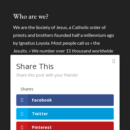
Who are we?
We are the Society of Jesus, a Catholic order of
priests and brothers founded half a millennium ago
by Ignatius Loyola. Most people call us « the
Jesuits. » We number over 15 thousand worldwide
and we collaborate with tens of thousands of lay
Share This
people and other religious around the world.
Share this post with your friends!
We seek to find God in all things and to help others
to meet God in a personal and passionate way. We
Shares
dedicate ourselves to the “greater glory of God » and
Facebook
the good of all humanity.
Twitter
Pinterest