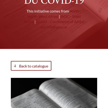
DU COVID-19
This initiative comes from
ANW -
North-West Africa
|
AOC - West
Africa
|
JCAM - Conference of Africa
and Madagascar
Back to catalogue